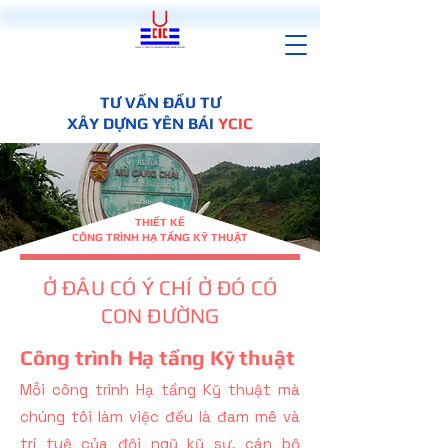
TƯ VẤN ĐẦU TƯ
XÂY DỰNG YÊN BÁI
YCIC
THIẾT KẾ
CÔNG TRÌNH HẠ TẦNG KỸ THUẬT
Ở ĐÂU CÓ Ý CHÍ Ở ĐÓ CÓ
CON ĐƯỜNG
Công trình Hạ tầng Kỹ thuật
Mỗi công trình Hạ tầng Kỹ thuật mà
chúng tôi làm việc đều là đam mê và
trí tuệ của đội ngũ kỹ sư, cán bộ