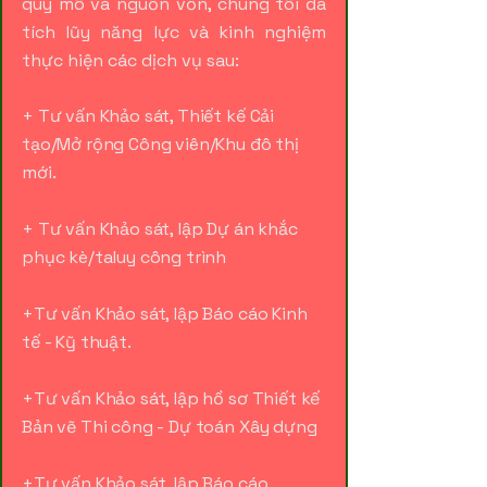
quy mô và nguồn vốn, chúng tôi đã
tích lũy năng lực và kinh nghiệm
thực hiện các dịch vụ sau:
+
Tư vấn Khảo sát, Thiết kế Cải
tạo/Mở rộng Công viên/Khu đô thị
mới.
+ Tư vấn Khảo sát, lập Dự án khắc
phục kè/taluy công trình
+Tư vấn Khảo sát, lập Báo cáo Kinh
tế - Kỹ thuật.
+Tư vấn Khảo sát, lập hồ sơ Thiết kế
Bản vẽ Thi công - Dự toán Xây dựng
+Tư vấn Khảo sát, lập Báo cáo