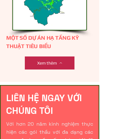
MỘT SỐ DỰ ÁN HẠ TẦNG KỸ
THUẬT TIÊU BIỂU
Xem thêm
LIÊN HỆ NGAY VỚI
CHÚNG TÔI
V
ới hơn 20 năm kinh nghiệm thực
hiện các gói thầu với đa dạng các