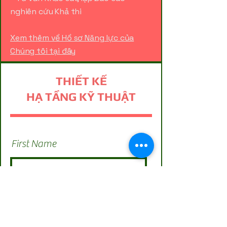
nghiên cứu Khả thi
Xem thêm về Hồ sơ Năng lực của
Chúng tôi tại đây
THIẾT KẾ
HẠ TẦNG KỸ THUẬT
First Name
Last Name