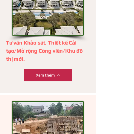
Tư vấn Khảo sát, Thiết kế Cải
tạo/Mở rộng Công viên/Khu đô
thị mới.
Xem thêm