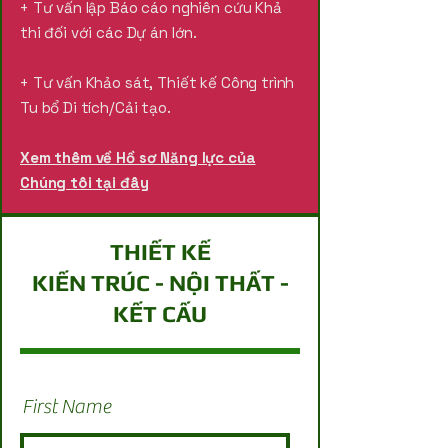
+ Tư vấn lập Báo cáo nghiên cứu Khả
thi đối với các Dự án lớn.
+ Tư vấn Khảo sát, Thiết kế Công trình
Tu bổ Di tích/Cải tạo.
Xem thêm về Hồ sơ Năng lực của
Chúng tôi tại đây
THIẾT KẾ
KIẾN TRÚC - NỘI THẤT -
KẾT CẤU
First Name