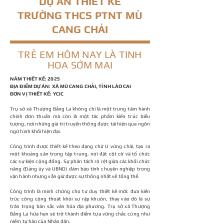
DỰ ÁN THIẾT KẾ
TRƯỜNG THCS PTNT MÙ
CANG CHẢI
TRẺ EM HÔM NAY LÀ TINH
HOA SỚM MAI
NĂM THIẾT KẾ: 2025
ĐỊA ĐIỂM DỰ ÁN: XÃ MÙ CANG CHẢI, TỈNH LÀO CAI
ĐƠN VỊ THIẾT KẾ: YCIC
Trụ sở xã Thượng Bằng La không chỉ là một trung tâm hành
chính đơn thuần mà còn là một tác phẩm kiến trúc biểu
tượng, nơi những giá trị truyền thống được tái hiện qua ngôn
ngữ hình khối hiện đại.
Công trình được thiết kế theo dạng chữ U vững chãi, tạo ra
một khoảng sân trong tập trung, nơi đặt cột cờ và tổ chức
các sự kiện cộng đồng. Sự phân tách rõ rệt giữa các khối chức
năng (Đảng ủy và UBND) đảm bảo tính chuyên nghiệp trong
vận hành nhưng vẫn giữ được sự thống nhất về tổng thể.
Công trình là minh chứng cho tư duy thiết kế mới: đưa kiến
trúc công cộng thoát khỏi sự rập khuôn, thay vào đó là sự
trân trọng bản sắc văn hóa địa phương. Trụ sở xã Thượng
Bằng La hứa hẹn sẽ trở thành điểm tựa vững chắc cũng như
niềm tự hào của Nhân dân.