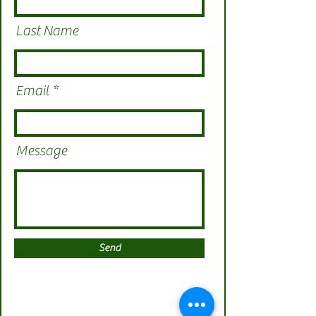
Last Name
Email
Message
Send