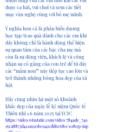
nhộn nhịp của các em nhỏ khi các em 
được ca hát, vui chơi và xem các tiết 
mục văn nghệ cùng với bố mẹ mình. 
Ý nghĩa hơn cả là phần biểu dương 
học tập/trao quà dành cho các em khi 
đây không chỉ là hành động thể hiện 
sự quan tâm của các bậc cha mẹ mà 
còn là sự động viên, khích lệ và công 
nhận sự cố gắng của con trẻ để từ đây 
các “mầm non” này tiếp tục cao lớn và 
trở thành những bông hoa đẹp của xã 
hội.
Hãy cùng nhìn lại một số khoảnh 
khắc đẹp của ngày lễ kỷ niệm Quốc tế 
Thiếu nhi 1.6 năm 2025 tại YCIC
https://video.wixstatic.com/video/784ade_749
15ca8873d411a920bc942cdd6c680/1080p/mp