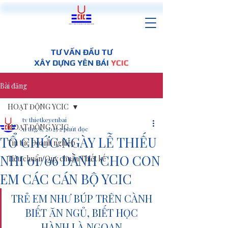
TƯ VẤN ĐẦU TƯ
XÂY DỰNG YÊN BÁI
YCIC
Bài đăng
HOẠT ĐỘNG YCIC
tv thietkeyenbai
HOẠT ĐỘNG YCIC
11 thg 6, 2025
2 phút đọc
TỔ CHỨC NGÀY LỄ THIẾU
Tin tức Doanh nghiệp
NHI 01/06 DÀNH CHO CON
Tiêu chuẩn/Quy chuẩn Thiết kế
EM CÁC CÁN BỘ YCIC
TRẺ EM NHƯ BÚP TRÊN CÀNH 
BIẾT ĂN NGỦ, BIẾT HỌC 
HÀNH LÀ NGOAN 