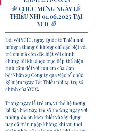
🌈 
CHÚC MỪNG NGÀY LỄ 
THIẾU NHI 01.06.2025 TẠI 
YCIC
🌈
Đối với YCIC, ngày Quốc tế Thiếu nhi 
mùng 1 tháng 6 không chỉ đặc biệt với 
trẻ em mà còn đặc biệt với chính 
chúng tôi khi được trực tiếp thể hiện 
tình cảm đối với con em của Cán 
bộ/Nhân sự Công ty qua việc tổ chức 
kỷ niệm ngày Tết Thiếu nhi tại trụ sở 
chính của YCIC.
Trong ngày lễ trẻ em, vì thế hệ tương 
lai đặc biệt này, trụ sở thường ngày với 
những dự án kiến thiết và xây dựng 
nay đã tràn ngập không khí vui tươi 