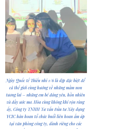
Ngày Quốc tế Thiếu nhi 1/6 là dịp đặc biệt để 
cả thế giới cùng hướng về những mầm non 
tương lai – những em bé đáng yêu, hồn nhiên 
và đầy ước mơ. Hòa cùng không khí rộn ràng 
ấy, Công ty TNHH Tư vấn Đầu tư Xây dựng 
YCIC hân hoan tổ chức buổi liên hoan ấm áp 
tại văn phòng công ty, dành riêng cho các 