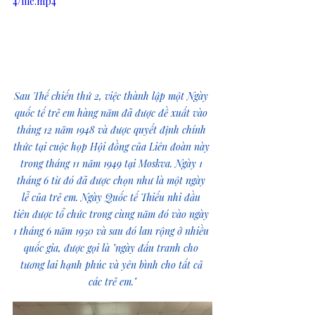
4/file.mp4
Sau 
Thế chiến thứ 2
, việc thành lập một Ngày 
quốc tế trẻ em hàng năm đã được đề xuất vào 
tháng 12
 năm 
1948
 và được quyết định chính 
thức tại cuộc họp Hội đồng của Liên đoàn này 
trong tháng 11 năm 
1949
 tại 
Moskva
. Ngày 
1 
tháng 6
 từ đó đã được chọn như là một ngày 
lễ của trẻ em. Ngày Quốc tế Thiếu nhi đầu 
tiên được tổ chức trong cùng năm đó vào ngày 
1 tháng 6
 năm 
1950
 và sau đó lan rộng ở nhiều 
quốc gia, được gọi là "ngày đấu tranh cho 
tương lai hạnh phúc và yên bình cho tất cả 
các trẻ em."