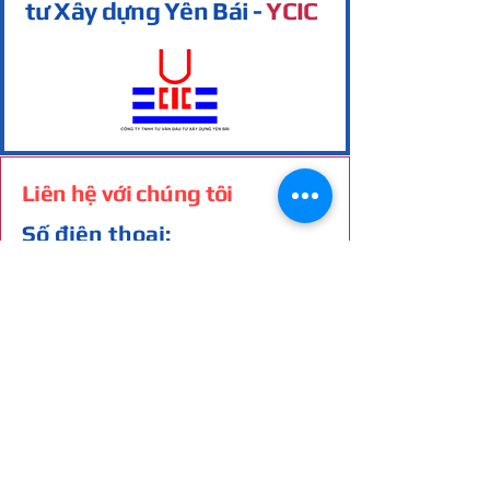
tư Xây dựng Yên Bái -
YCIC
Liên hệ với chúng tôi
Số điện thoại:
02163.856.777
Email:
thietkeyenbaitv@gmail.com
Địa chỉ:
22 Đường Phan Đăng
Lưu, Tổ 2, Phường Văn Phú,
Tỉnh Lào Cai