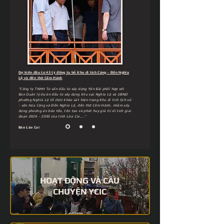
Dự kiến đầu tư 43 tỷ đồng tu bổ Khu di tích Căng - Đồn Nghĩa
Lộ và đền thờ Cầm Hánh
"Công ty TNHH Tư vấn đầu tư xây dựng Yên Bái phối hợp với
Ban Quản lý dự án đầu tư xây dựng khu vực Nghĩa Lộ và UBND
phường Nghĩa Lộ tổ chức khảo sát hiện trạng Khu di tích lịch sử
- văn hóa Căng và Đồn Nghĩa Lộ, đền thờ Cầm Hánh, nhằm xây
dựng phương án bảo tồn, tôn tạo và phát huy giá trị di tích giai
đoạn
2026 - 2030
của tỉnh Lào Cai...."
Báo Lào Cai
HOẠT ĐỘNG VÀ CÂU
CHUYỆN YCIC