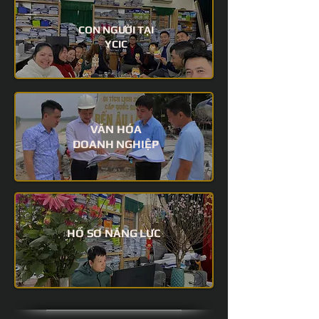
CON NGƯỜI TẠI
YCIC
VĂN HÓA
DOANH NGHIỆP
HỒ SƠ NĂNG LỰC