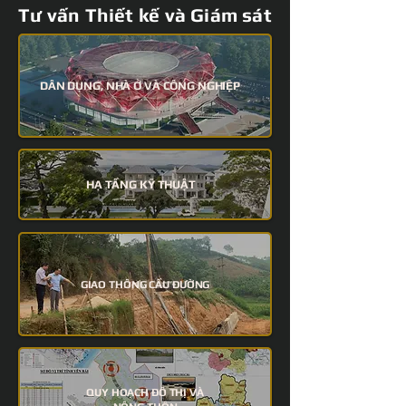
Tư vấn Thiết kế và Giám sát
DÂN DỤNG, NHÀ Ở VÀ CÔNG NGHIỆP
HẠ TẦNG KỸ THUẬT
GIAO THÔNG CẦU ĐƯỜNG
QUY HOẠCH ĐÔ THỊ VÀ